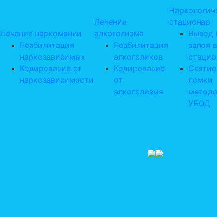
Наркологич
Лечение
стационар
Лечение наркомании
алкоголизма
Вывод 
Реабилитация
Реабилитация
запоя в
наркозависимых
алкоголиков
стацио
Кодирование от
Кодирование
Снятие
наркозависимости
от
ломки
алкоголизма
метод
УБОД